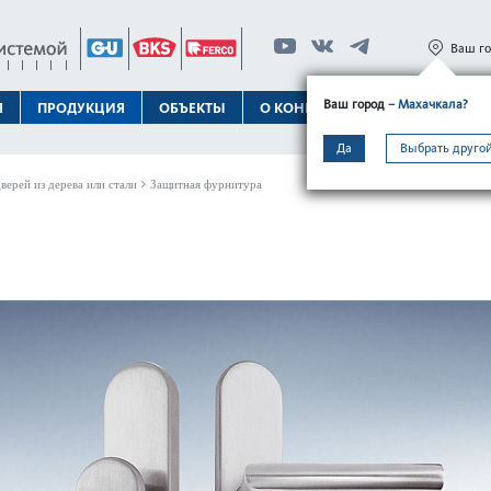
Ваш г
Ваш город
– Махачкала?
Я
ПРОДУКЦИЯ
ОБЪЕКТЫ
О КОНЦЕРНЕ
ТЕХПОДДЕРЖК
Да
Выбрать другой
верей из дерева или стали
Защитная фурнитура