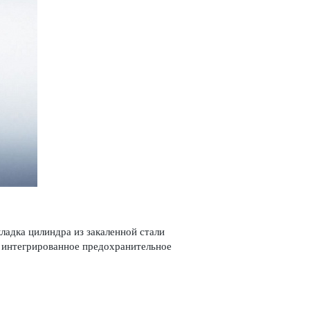
дка цилиндра из зака­л­енной стали
нтегриро­ванное предо­х­ранительное