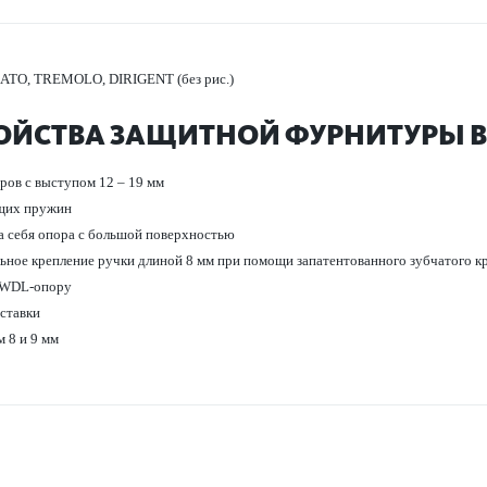
GATO, TREMOLO, DIRIGENT (без рис.)
ОЙСТВА ЗАЩИТНОЙ ФУРНИТУРЫ B
ров с выступом 12 – 19 мм
щих пружин
а себя опора с большой пове­рхно­стью
льное креп­ление ручки длиной 8 мм при помощи запатентованного зуб­чатого к
т WDL-опору
­т­авки
 8 и 9 мм