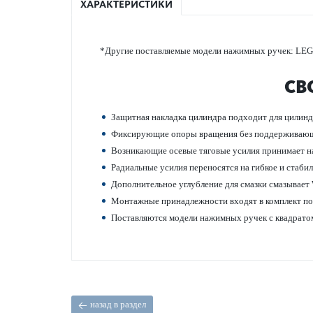
ХАРАКТЕРИСТИКИ
*Другие пос­т­авляемые модели нажимных ручек: LE
СВ
Защитная накладка цилиндра подходит для цилинд
Фиксирующие опоры вращения без поддерживаю
Возн­и­к­ающие осевые тяговые усилия принимает н
Радиальные усилия пер­еносятся на гибкое и стаби
Дополнительное углуб­л­ение для смазки смазывае
Монтажные принадлежности входят в комплект пос
Пос­т­авляются модели нажимных ручек с квадратом
назад в раздел