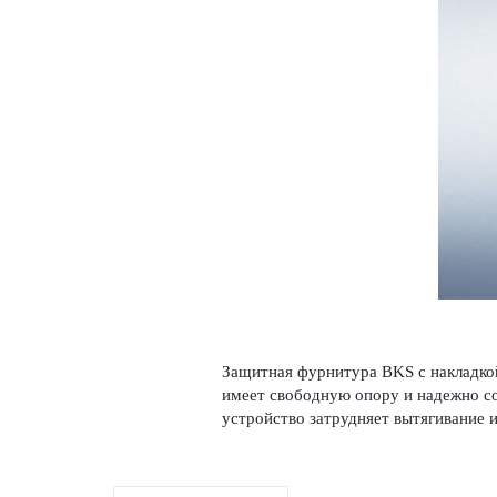
Защитная фурнитура BKS с накладкой 
имеет свобо­дную опору и надежно с
устройство затрудняет вытя­гивание 