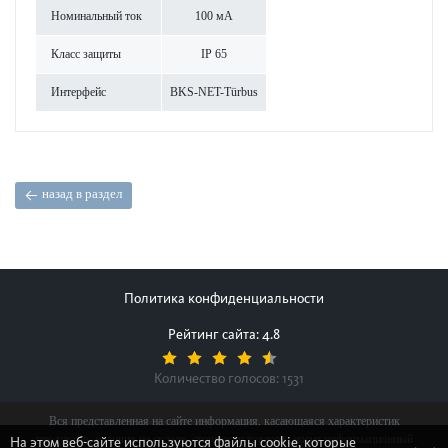
Номинальный ток
100 мА
Класс защиты
IP 65
Интерфейс
BKS-NET-Türbus
назад в раздел
Политика конфиденциальности
Рейтинг сайта: 4.8
Количество голосов:
1531
Вся представленная на сайте информация, касающаяся характеристик
продуктов, наличия на складе, стоимости товаров, носит информационный
На этом веб-сайте используются файлы cookie, которые