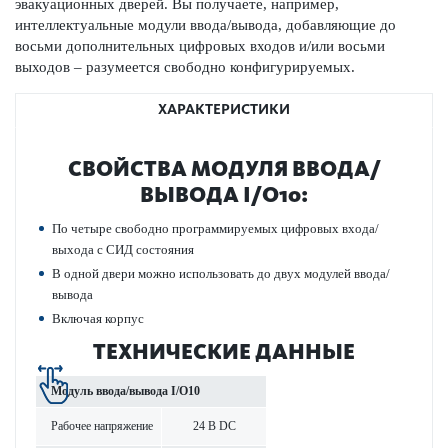
эвакуацио­нных дверей. Вы пол­учаете, например,
интеллектуальные модули ввода/вывода, добавляющие до
восьми дополнительных цифр­овых входов и/или восьми
выходов – разумеется свободно конфигур­иру­емых.
ХАРАКТЕРИСТИКИ
СВОЙСТВА МОДУЛЯ ВВОДА/
ВЫВОДА I/O10:
По четыре свободно программируемых цифр­овых входа/
выхода с СИД сос­тояния
В одной двери можно исполь­зовать до двух модулей ввода/
вывода
Включая корпус
ТЕХНИЧЕСКИЕ ДАННЫЕ
Модуль ввода/вывода I/O10
Рабочее напряжение
24 В DC