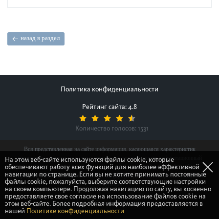
назад в раздел
Политика конфиденциальности
Рейтинг сайта: 4.8
Количество голосов:
1531
Вся представленная на сайте информация, касающаяся характеристик
продуктов, наличия на складе, стоимости товаров, носит информационный
На этом веб-сайте используются файлы cookie, которые
обеспечивают работу всех функций для наиболее эффективной
характер и ни при каких условиях не является публичной офертой,
навигации по странице. Если вы не хотите принимать постоянные
определяемой положениями Статьи 437(2) Гражданского кодекса Российской
файлы cookie, пожалуйста, выберите соответствующие настройки
Федерации.
на своем компьютере. Продолжая навигацию по сайту, вы косвенно
предоставляете свое согласие на использование файлов cookie на
этом веб-сайте. Более подробная информация предоставляется в
© Gretsch-Unitas group
нашей
Политике конфиденциальности