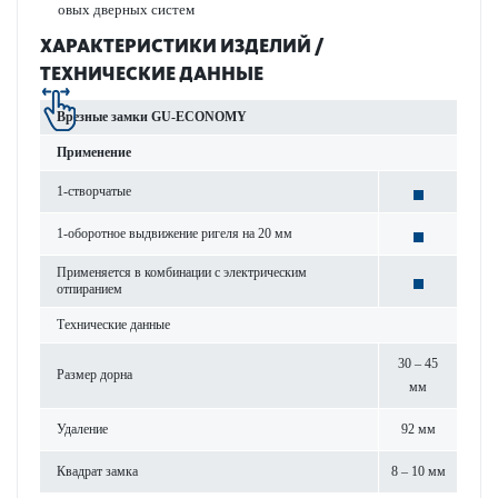
овых дверных систем
ХАР­АКТЕР­И­С­ТИКИ ИЗДЕЛИЙ /
ТЕХНИЧЕСКИЕ ДАННЫЕ
Врезные замки GU-ECONOMY
Применение
1-створ­чатые
1-обор­отное выдвижение ригеля на 20 мм
Применяется в комб­инации с электрическим
отпиранием
Технические данные
30 – 45
Размер дорна
мм
Уда­л­ение
92 мм
Квадрат замка
8 – 10 мм