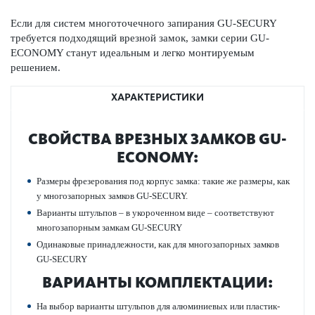
Если для систем многоточечного запирания GU-SECURY
требуется подходящий врезной замок, замки серии GU-
ECONOMY станут идеальным и легко монтируемым
решением.
ХАРАКТЕРИСТИКИ
СВОЙСТВА ВРЕЗНЫХ ЗАМКОВ GU-
ECONOMY:
Размеры фрез­ер­ования под корпус замка: такие же размеры, как
у многозапорных замков GU-SECURY.
Вар­ианты штульпов – в укор­оченном виде – соотв­е­тствуют
многозапорным замкам GU-SECURY
Одина­ковые принадлежности, как для многозапорных замков
GU-SECURY
ВАР­ИАНТЫ КОМПЛЕКТАЦИИ:
На выбор вар­ианты штульпов для алюминиевых или пла­сти­к­