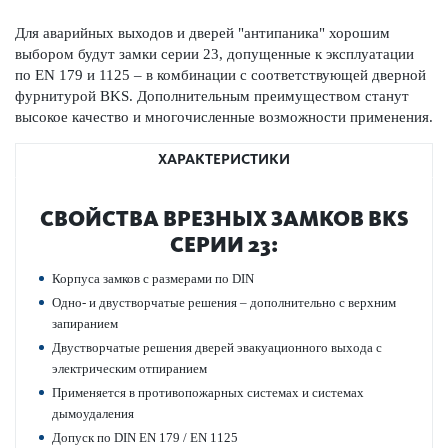
Для авар­ийных выходов и дверей "антипаника" хор­ошим
выбором будут замки серии 23, допущенные к эксплуатации
по EN 179 и 1125 – в комб­инации с соотв­е­тствующей дверной
фурнитурой BKS. Дополнительным преимуществом станут
выс­окое качество и многочисленные возможности применения.
ХАРАКТЕРИСТИКИ
СВОЙСТВА ВРЕЗНЫХ ЗАМКОВ BKS
СЕРИИ 23:
Корпуса замков с размерами по DIN
Одно- и двуст­вор­чатые решения – дополнительно с верхним
запиранием
Двуст­вор­чатые решения дверей эвакуацио­нного выхода с
электрическим отпиранием
Применяется в против­опожарных сис­темах и сис­темах
дымоуда­л­ения
Допуск по DIN EN 179 / EN 1125