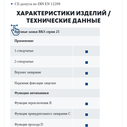
CE-допуск по DIN EN 12209
ХАР­АКТЕР­И­С­ТИКИ ИЗДЕЛИЙ /
ТЕХНИЧЕСКИЕ ДАННЫЕ
Врезные замки BKS серии 23
Применение
1-створ­чатые
2-створ­чатые
Верхнее запирание
Надежная фиксация защелки
Функция антипаники
Функция пер­е­кл­ючения B
Функция принудительного запирания C
Функция прохода D