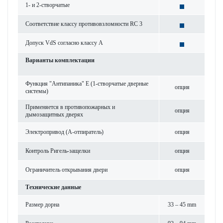
1- и 2-створчатые
Соответствие классу противовзломности RC 3
Допуск VdS согласно классу А
Варианты комплектации
Функция "Антипаника" Е (1-створчатые дверные
опция
системы)
Применяется в противопожарных и
опция
дымозащитных дверях
Электропривод (A-отпиратель)
опция
Контроль Ригель-защелки
опция
Ограничитель открывания двери
опция
Технические данные
Размер дорна
33 – 45 mm