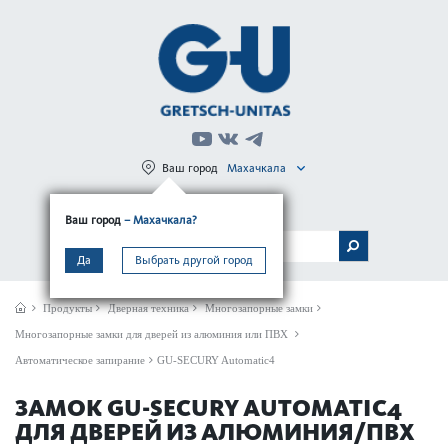
Ваш город
Махачкала
Регистрация
Вход
Ваш город
– Махачкала?
МЕНЮ
Да
Выбрать другой город
Продукты
Дверная техника
Многозапорные замки
Многозапорные замки для дверей из алюминия или ПВХ
Автоматическое запирание
GU-SECURY Automatic4
ЗАМОК GU-SECURY AUTOMATIC4
ДЛЯ ДВЕРЕЙ ИЗ АЛЮМИНИЯ/ПВХ