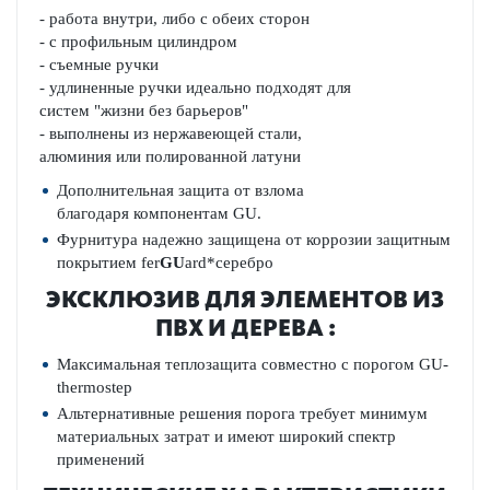
- работа внутри, либо с обеих сторон
- с профильным цилиндром
- съемные ручки
- удлиненные ручки идеально подходят для
систем "жизни без барьеров"
- выполнены из нержавеющей стали,
алюминия или полированной латуни
Дополнительная
защита
от
взлома
благодаря
компонентам GU.
Фурнитура надежно защищена от коррозии защитным
покрытием fer­
GU
ard*серебро
ЭКСКЛЮЗИВ ДЛЯ ЭЛЕМЕНТОВ ИЗ
ПВХ И ДЕРЕВА :
Максимальная теплозащита совместно с ­порогом GU-
ther­mostep
Альтернативные решения
порога
требует
минимум
материальных затрат
и
имеют широкий
спектр
применений