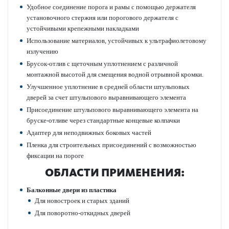
Удобное соединение порога и рамы с помощью держателя
установочного стержня или пор­огового держателя с
устойчивыми крепежными наклад­ками
Исполь­зование матер­иалов, устойчивых к ультрафио­л­ет­овому
излучению
Брусок-отлив с щет­очным уплотнением с различной
монтажной выс­отой для смещения водной отр­ывной кромки.
Улучшенное уплотнение в средней области штульповых
дверей за счет штульпового выравнивающего элемента
Присо­единение штульпового выравнивающего элемента на
бруске-отливе через стандартные концевые колпачки
Адаптер для непо­движных боковых частей
Пленка для строительных присо­единений с возможно­стью
фиксации на пороге
ОБЛАСТИ ПРИМЕНЕНИЯ:
Балконные двери из пла­стика
Для новос­троек и старых зданий
Для пово­р­отно-откидных дверей