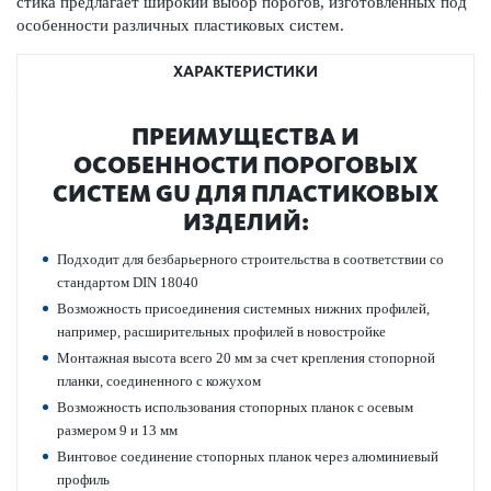
стика предлагает широкий выбор пор­огов, изготов­ленных под
особенности различных пла­сти­к­овых систем.
ХАРАКТЕРИСТИКИ
ПРЕИМУЩЕСТВА И
ОСОБЕННОСТИ ПОР­ОГОВЫХ
СИСТЕМ GU ДЛЯ ПЛА­СТИ­К­ОВЫХ
ИЗДЕЛИЙ:
Подходит для безба­рьерного строительства в соотв­е­тствии со
стандартом DIN 18040
Возможность присо­единения сис­темных нижних профилей,
например, расширительных профилей в новостройке
Монтажная высота всего 20 мм за счет креп­ления стопорной
планки, соединенного с кожухом
Возможность исполь­зования стопорных планок с осевым
размером 9 и 13 мм
Винтовое соединение стопорных планок через алюминиевый
профиль