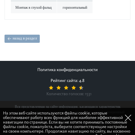
Монтаж в глухой фальц
гор­и­з­онтальный
назад в раздел
Политика конфиденциальности
Рейтинг сайта: 4.8
Количество голосов:
1531
Вся представленная на сайте информация, касающаяся характеристик
продуктов, наличия на складе, стоимости товаров, носит информационный
На этом веб-сайте используются файлы cookie, которые
обеспечивают работу всех функций для наиболее эффективной
характер и ни при каких условиях не является публичной офертой,
навигации по странице. Если вы не хотите принимать постоянные
определяемой положениями Статьи 437(2) Гражданского кодекса Российской
файлы cookie, пожалуйста, выберите соответствующие настройки
Федерации.
на своем компьютере. Продолжая навигацию по сайту, вы косвенно