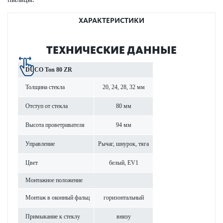
ХАРАКТЕРИСТИКИ
ТЕХНИЧЕСКИЕ ДАННЫЕ
DUCO Ton 80 ZR
Толщина стекла
20, 24, 28, 32 мм
Отступ от стекла
80 мм
Высота проветр­ивателя
94 мм
Управ­ление
Рычаг, шнурок, тяга
Цвет
белый, EV1
Монтажное пол­ожение
Монтаж в оконный фальц
гор­и­з­онтальный
Примы­кание к стеклу
внизу