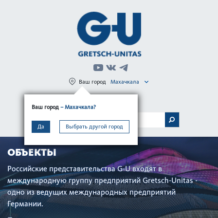
Ваш город
Махачкала
Регистрация
Вход
Ваш город
– Махачкала?
МЕНЮ
Да
Выбрать другой город
ОБЪЕКТЫ
Российские представительства G-U входят в
международную группу предприятий Gretsch-Unitas -
одно из ведущих международных предприятий
Германии.