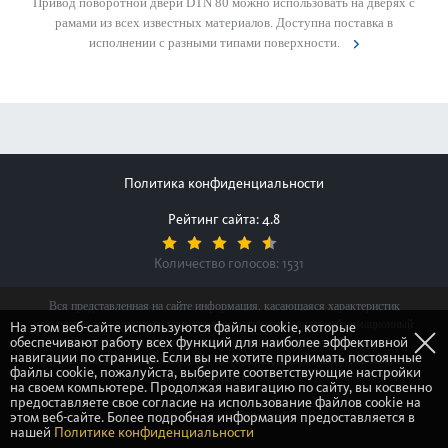
Привод поворотной двери DTN 80 можно использовать на дверях с
рамами из всех известных материалов. Доступна поставка в
исполнении с разными типами поверхности.
Политика конфиденциальности
Рейтинг сайта: 4.8
Количество голосов:
1531
Вся представленная на сайте информация, касающаяся характеристик
продуктов, наличия на складе, стоимости товаров, носит информационный
На этом веб-сайте используются файлы cookie, которые
обеспечивают работу всех функций для наиболее эффективной
характер и ни при каких условиях не является публичной офертой,
навигации по странице. Если вы не хотите принимать постоянные
определяемой положениями Статьи 437(2) Гражданского кодекса Российской
файлы cookie, пожалуйста, выберите соответствующие настройки
Федерации.
на своем компьютере. Продолжая навигацию по сайту, вы косвенно
предоставляете свое согласие на использование файлов cookie на
этом веб-сайте. Более подробная информация предоставляется в
© Gretsch-Unitas group
нашей
Политике конфиденциальности