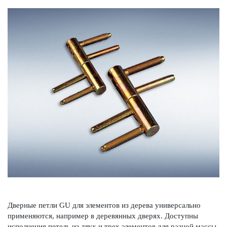
Дверные петли GU для элементов из дерева унив­ерсально
применяются, например в дер­евянных дверях. Дос­тупны
исполнения петель из двух и трех элементов для разной массы