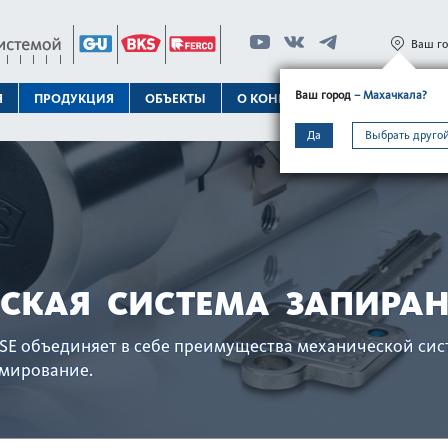
Ваш г
Ваш город
– Махачкала?
Я
ПРОДУКЦИЯ
ОБЪЕКТЫ
О КОНЦЕРНЕ
ТЕХПОДДЕРЖК
Да
Выбрать другой
СКАЯ СИСТЕМА ЗАПИРАН
SE объединяет в себе преимущества механической сис
ммирование.