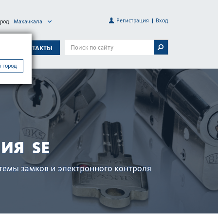
Регистрация
Вход
ород
Махачкала
А
КОНТАКТЫ
 город
ИЯ SE
­темы замков и электронного контроля