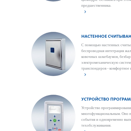
предшес­т­венника.
НАСТЕННОЕ СЧИТЫВАЮ
С помощью настенных считы
беспро­водная интеграция жал
ковочных шлагбаумов, безба­
электромеханическую сис­тем
транспондеров - комфортное 
УСТРОЙСТВО ПРОГРАМ
Устройство программирования
многофункцио­н­альным. Оно 
события и одн­овременно вып­
техоб­служивания.