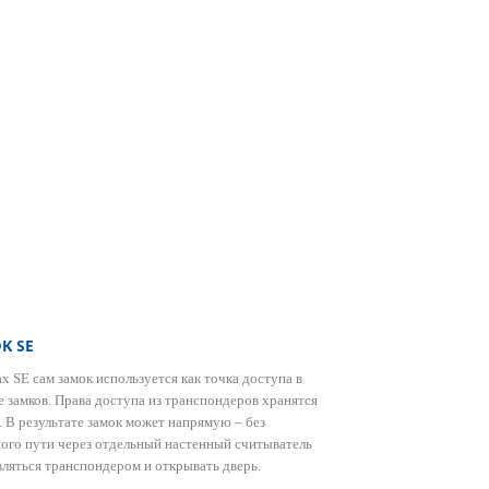
К SE
х SE сам замок исполь­зуется как точка дос­тупа в
ме замков. Права дос­тупа из транспондеров хранятся
е. В результате замок может напрямую – без
ого пути через отдельный настенный считыватель
вляться транспондером и открывать дверь.