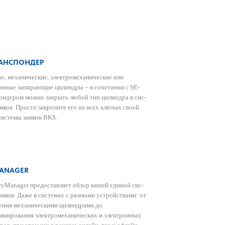
РАНСПОНДЕР
о, механические, электромеханические или
онные запи­рающие цилиндры – в сочет­ании с SE-
ондером можно закрыть любой тип цилиндра в сис­
амков. Просто закрепите его на всех ключах своей
сис­темы замков BKS.
ANAGER
yManager предос­тавляет обзор вашей единой сис­
амков. Даже в сис­темах с разными устройствами: от
ления механичес­кими цилиндрами до
ммирования электромеханических и электронных