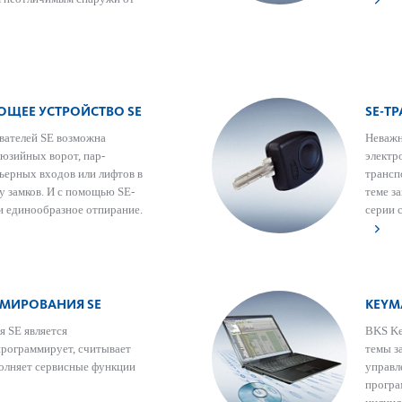
ЩЕЕ УСТРОЙСТВО SE
SE-Т
вателей SE возможна
Неважн
­юзийных ворот, пар­
электр
рьерных входов или лифтов в
трансп
у замков. И с помощью SE-
теме з
и единообразное отпирание.
серии 
МИРОВАНИЯ SE
KEYM
 SE является
BKS Ke
программирует, считывает
темы з
олняет серв­исные функции
управ­
програ