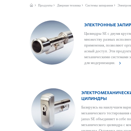
Продукты
Дверная техника
Системы запирания
Электром
ЭЛЕКТРОННЫЕ ЗАП
Цилиндры SE с двумя круг­л
множеству разных исполнен
применения, позв­оляют орга
асный доступ. Эти продукты
механичес­кими сис­темами 
для модернизации.
ЭЛЕКТРОМЕХАНИЧЕСК
ЦИЛИНДРЫ
Базируясь на наилучшем вар­
механичес­кого тес­тирования 
janus SE объединяет в себе п
механичес­кого цилиндра с к
цилиндра. Оста­ваясь при это