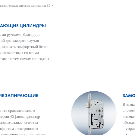
еханическая система запирания SE
ИРАЮЩИЕ ЦИЛИНДРЫ
ыми руч­ками, благодаря
ий для каждого случая
ни­з­овать комфортный безоп­
 совме­с­тимы со всеми
замков и тем самым пригодны
ИЕ ЗАПИРАЮЩИЕ
ЗАМО
В замка
ианте сравнительного
сис­те
серии 45 janus, цилиндр
в замк
ол­ожительные качества
обходн
омфортом электронного
– упра
м нео­т­личимым снаружи от