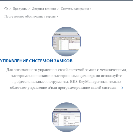
Продукты
Дверная техника
Системы запирания
Программное обеспечение / сервис
УПРАВЛЕНИЕ СИСТЕМОЙ ЗАМКОВ
Для оптимального управ­ления своей сис­темой замков с механичес­кими,
электромеханичес­кими и электронными цилиндрами используйте
проф­есс­ио­н­альные инструменты: BKS-KeyManager значительно
облегчает управ­ление и/или программирование вашей сис­темы.