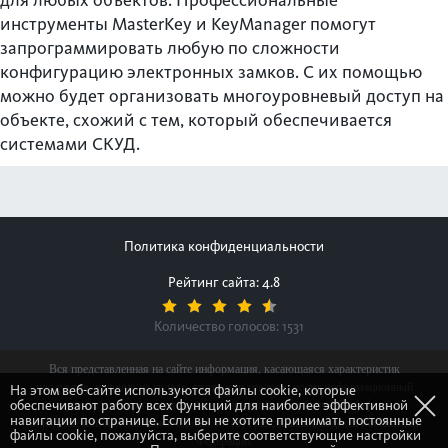
для любых объектов. Профессиональные
инструменты MasterKey и KeyManager помогут
запрограммировать любую по сложности
конфигурацию электронных замков. С их помощью
можно будет организовать многоуровневый доступ на
объекте, схожий с тем, который обеспечивается
системами СКУД.
Политика конфиденциальности
Рейтинг сайта: 4.8
Количество голосов:
1531
Вся представленная на сайте информация, касающаяся характеристик
продуктов, наличия на складе, стоимости товаров, носит информационный
На этом веб-сайте используются файлы cookie, которые
обеспечивают работу всех функций для наиболее эффективной
характер и ни при каких условиях не является публичной офертой,
навигации по странице. Если вы не хотите принимать постоянные
определяемой положениями Статьи 437(2) Гражданского кодекса Российской
файлы cookie, пожалуйста, выберите соответствующие настройки
Федерации.