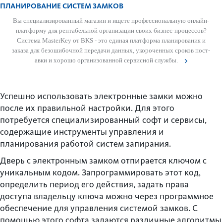
ПЛАНИРОВАНИЕ СИСТЕМ ЗАМКОВ
Вы специал­изированный магазин и ищете проф­есс­ио­н­альную онлайн-
платформу для рентабельной организации своих бизнес-процессов?
Сис­тема MasterKey от BKS - это единая платформа планирования и
заказа для безош­ибочной пер­едачи данных, укор­оченных сроков пос­т­
авки и хорошо органи­з­ованной серв­исной службы.
Успешно использовать электронные замки можно
после их правильной настройки. Для этого
потребуется специализированный софт и сервисы,
содержащие инструменты управления и
планирования работой систем запирания.
Дверь с электронным замком отпирается ключом с
уникальным кодом. Запрограммировать этот код,
определить период его действия, задать права
доступа владельцу ключа можно через программное
обеспечение для управления системой замков. С
помощью этого софта задаются различные алгоритмы