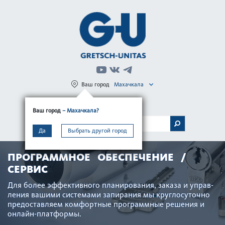
Ваш город
Махачкала
Регистрация
Вход
Ваш город
– Махачкала?
МЕНЮ
Да
Выбрать другой город
ПРОГРАММНОЕ ОБЕСПЕЧЕНИЕ /
СЕРВИС
Для более эффективного планирования, заказа и управ­
ления вашими сис­темами запирания мы круглосут­очно
предос­тавляем комфортные программные решения и
онлайн-платформы.