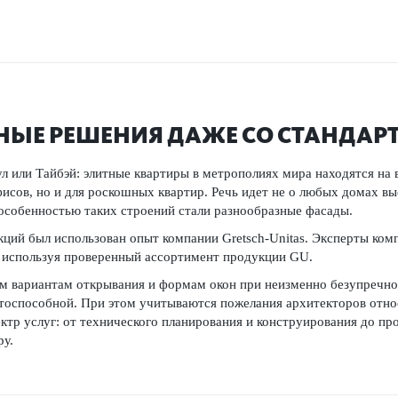
ЫЕ РЕШЕНИЯ ДАЖЕ СО СТАНДАР
 или Тайбэй: элитные квартиры в метрополиях мира находятся на 
исов, но и для роскошных квартир. Речь идет не о любых домах вы
 особенностью таких строений стали разнообразные фасады.
ций был использован опыт компании Gretsch­-Unitas. Эксперты ко
а, используя проверенный ассортимент продукции GU.
ым вариантам открывания и формам окон при неизменно безупречно
нтоспособной. При этом учитываются пожелания архитекторов отно
тр услуг: от технического планирования и конструирования до про
ру.