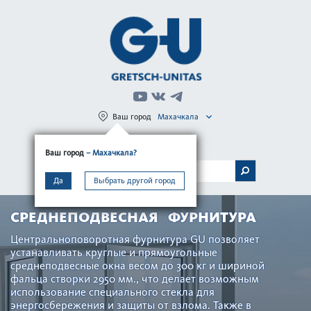
Ваш город
Махачкала
Регистрация
Вход
Ваш город
– Махачкала?
МЕНЮ
Да
Выбрать другой город
СРЕДНЕПОДВЕСНАЯ ФУРНИТУРА
Центральноповоротная фурнитура GU позволяет
устанавливать круглые и прямоугольные
среднеподвесные окна весом до 300 кг и шириной
фальца створки 2950 мм., что делает возможным
использование специального стекла для
энергосбережения и защиты от взлома. Также в