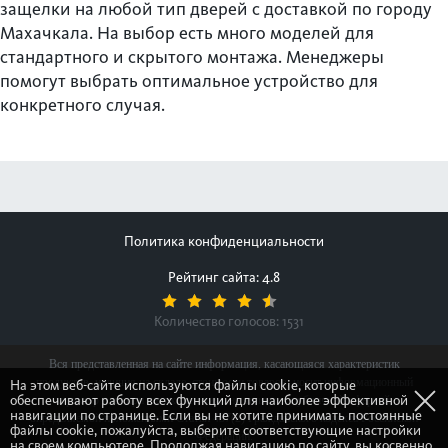
защелки на любой тип дверей с доставкой по городу
Махачкала. На выбор есть много моделей для
стандартного и скрытого монтажа. Менеджеры
помогут выбрать оптимальное устройство для
конкретного случая.
Политика конфиденциальности
Рейтинг сайта: 4.8
Количество голосов:
1531
Вся представленная на сайте информация, касающаяся характеристик
продуктов, наличия на складе, стоимости товаров, носит информационный
На этом веб-сайте используются файлы cookie, которые
обеспечивают работу всех функций для наиболее эффективной
характер и ни при каких условиях не является публичной офертой,
навигации по странице. Если вы не хотите принимать постоянные
определяемой положениями Статьи 437(2) Гражданского кодекса Российской
файлы cookie, пожалуйста, выберите соответствующие настройки
Федерации.
на своем компьютере. Продолжая навигацию по сайту, вы косвенно