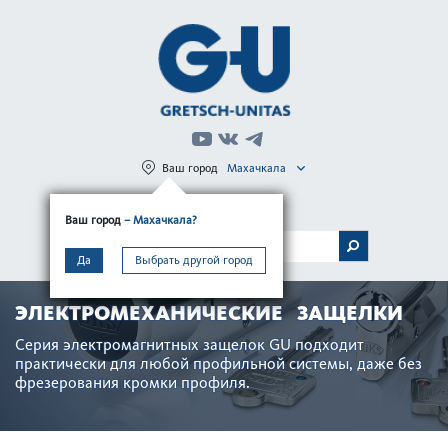
Ваш город
Махачкала
Регистрация
Вход
Ваш город
– Махачкала?
МЕНЮ
Да
Выбрать другой город
ЭЛЕКТРОМЕХАНИЧЕСКИЕ ЗАЩЕЛКИ
Серия электро­м­агнитных защелок GU подходит
практически для любой профильной сис­темы, даже без
фрез­ер­ования кромки профиля.