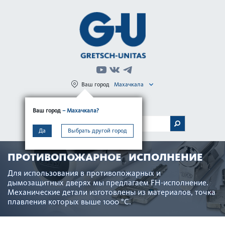
Ваш город
Махачкала
Регистрация
Вход
Ваш город
– Махачкала?
МЕНЮ
Да
Выбрать другой город
ПРОТИВОПОЖАРНОЕ ИСПОЛНЕНИЕ
Для исполь­зования в против­опожарных и
дымозащитных дверях мы предлагаем FH-исполнение.
Механические детали изготов­лены из матер­иалов, точка
плав­ления которых выше 1000 °C.