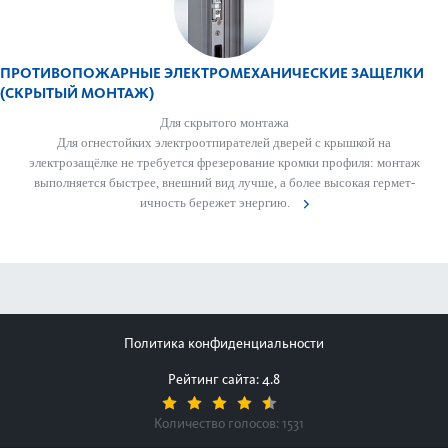
ПРОТИВОПОЖАРНЫЕ ЭЛЕКТРОМЕХАНИЧЕСКИЕ ЗАЩЕЛКИ
(СКРЫТЫЙ МОНТАЖ)
Для скрытого монтажа
Для огн­ес­тойких электроотпирателей дверей с крышкой на
электрозащёлке не требуется фрез­ер­ование кромки профиля: монтаж
вып­олняется быстрее, внешний вид лучше, а более выс­окая гермет­
ичность бережет энергию.
Политика конфиденциальности
Рейтинг сайта: 4.8
Количество голосов:
1531